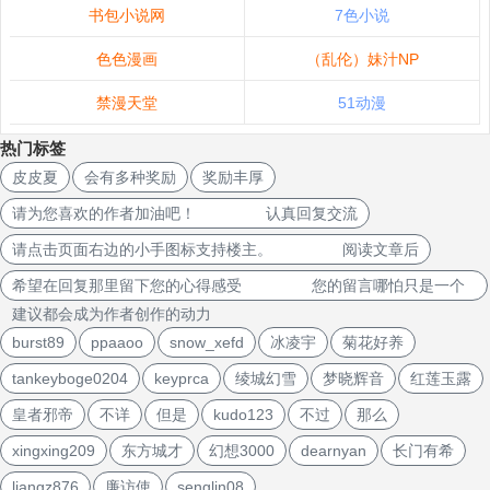
书包小说网
7色小说
色色漫画
（乱伦）妹汁NP
禁漫天堂
51动漫
热门标签
皮皮夏
会有多种奖励
奖励丰厚
请为您喜欢的作者加油吧！ 认真回复交流
请点击页面右边的小手图标支持楼主。 阅读文章后
希望在回复那里留下您的心得感受 您的留言哪怕只是一个
建议都会成为作者创作的动力
burst89
ppaaoo
snow_xefd
冰凌宇
菊花好养
tankeyboge0204
keyprca
绫城幻雪
梦晓辉音
红莲玉露
皇者邪帝
不详
但是
kudo123
不过
那么
xingxing209
东方城才
幻想3000
dearnyan
长门有希
liangz876
廉访使
senglin08