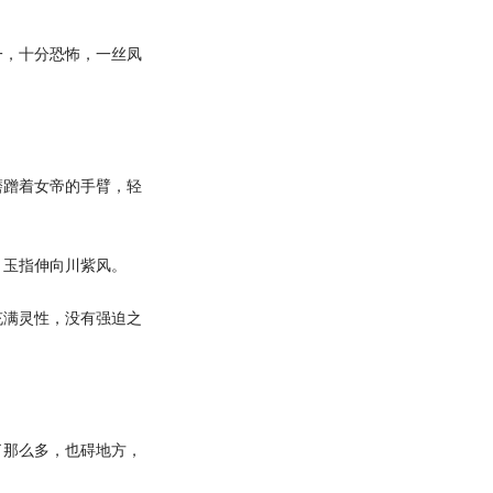
，十分恐怖，一丝凤
蹭着女帝的手臂，轻
玉指伸向川紫风。
满灵性，没有强迫之
那么多，也碍地方，