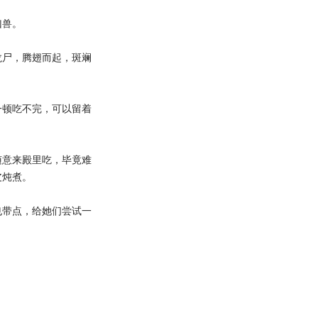
凶兽。
尸，腾翅而起，斑斓
顿吃不完，可以留着
意来殿里吃，毕竟难
皮炖煮。
带点，给她们尝试一
。