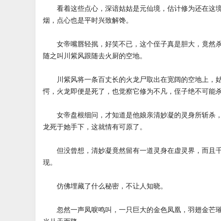
看着这些点心，深谙姑姑是元仙境，估计修为还在这境
烟，点心也是平时兴致解馋。
女帝嘴唇轻抿，好笑不已，这个侄子真是胆大，竟然杀
随之叫川紫风跟随去火厨的空地。
川紫风将一条百丈长的火龙尸取出在宽阔的空地上，姑
愕，火龙即便是死了，也觉察它修为不凡，侄子绝不可能
女帝盘根细问，才知道是他娘亲清妙凝的灵身所斩杀，
龙死于她手下，这就情有可原了。
但没曾想，清妙凝竟然留有一道灵身在虚灵界，而且千
现。
仿佛埋藏了什么秘密，不让人知晓。
忽然一声凤唳鸣叫，一只巨大的金色凤凰，羽翅金芒璀