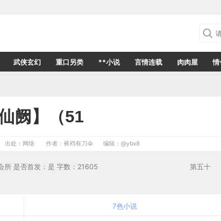
武侠玄幻
重口另类
**小说
言情连载
肉肉屋
情
仙阙】（51
出处：网络
作者：裤裆有刀伞
编辑：
@ybx8
日发表于第一会所 是否首发：是 字数：21605 第五十
7色小说