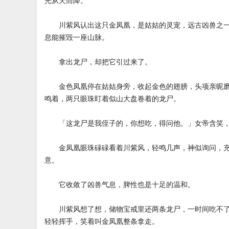
光从天而降。
川紫风认出这只金凤凰，是姑姑的灵宠，远古凶兽之一
息能摧毁一座山脉。
拿出龙尸，却把它引过来了。
金色凤凰停在姑姑身旁，收起金色的翅膀，头项亲昵磨
鸣着，两只眼珠盯着似山大盘卷着的龙尸。
「这龙尸是我侄子的，你想吃，得问他。」女帝含笑，
金凤凰眼珠碌碌看着川紫风，轻鸣几声，神似询问，充
意。
它收敛了凶兽气息，脾性也是十足的温和。
川紫风想了想，储物宝戒里还两条龙尸，一时间吃不了
轻轻挥手，笑着叫金凤凰整条拿走。