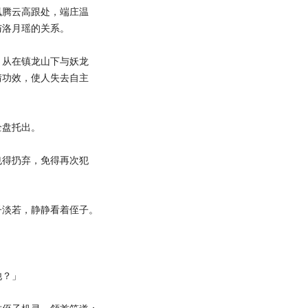
腾云高跟处，端庄温
与洛月瑶的关系。
从在镇龙山下与妖龙
情功效，使人失去自主
盘托出。
得扔弃，免得再次犯
淡若，静静看着侄子。
他？」