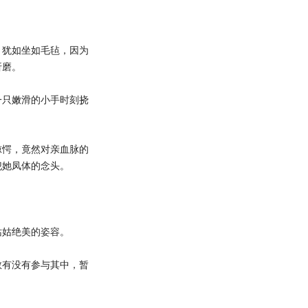
犹如坐如毛毡，因为
折磨。
只嫩滑的小手时刻挠
愕，竟然对亲血脉的
犯她凤体的念头。
姑绝美的姿容。
有没有参与其中，暂