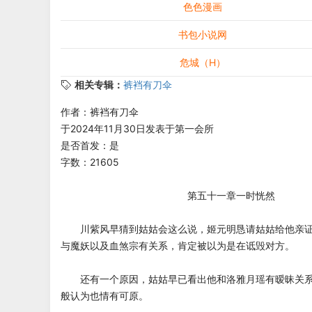
色色漫画
书包小说网
危城（H）
相关专辑：
裤裆有刀伞
作者：裤裆有刀伞
于2024年11月30日发表于第一会所
是否首发：是
字数：21605
第五十一章一时恍然
川紫风早猜到姑姑会这么说，姬元明恳请姑姑给他亲证
与魔妖以及血煞宗有关系，肯定被以为是在诋毁对方。
还有一个原因，姑姑早已看出他和洛雅月瑶有暧昧关系
般认为也情有可原。