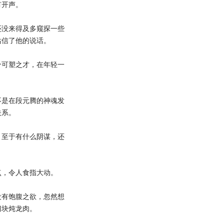
开声。
没来得及多窥探一些
姑信了他的说话。
可塑之才，在年轻一
是在段元腾的神魂发
关系。
至于有什么阴谋，还
，令人食指大动。
有饱腹之欲，忽然想
切块炖龙肉。