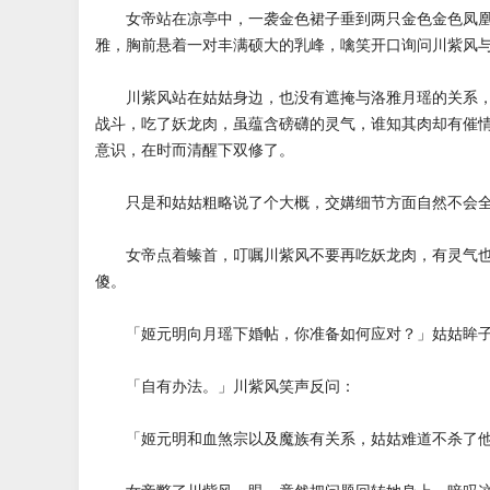
女帝站在凉亭中，一袭金色裙子垂到两只金色金色凤凰
雅，胸前悬着一对丰满硕大的乳峰，噙笑开口询问川紫风
川紫风站在姑姑身边，也没有遮掩与洛雅月瑶的关系，
战斗，吃了妖龙肉，虽蕴含磅礴的灵气，谁知其肉却有催
意识，在时而清醒下双修了。
只是和姑姑粗略说了个大概，交媾细节方面自然不会全
女帝点着螓首，叮嘱川紫风不要再吃妖龙肉，有灵气也
傻。
「姬元明向月瑶下婚帖，你准备如何应对？」姑姑眸子
「自有办法。」川紫风笑声反问：
「姬元明和血煞宗以及魔族有关系，姑姑难道不杀了