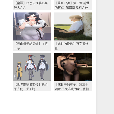
【翻譯】ねとられ荘の姦
【重返17岁】第三章 前世
理人さん
的盲点+第四章 意料之外
的相认+番外篇（本文为女
主第一视角，两万字更
新）
【云山母子劫后缘】（第
【末世的挽歌】万字番外
一章）
篇
【世界影响者前传】我们
【末日中的母子】第三十
平凡的一天 (上)
四章 不太温暖的家，依旧
温暖的妈妈（下） 两万字
大更新