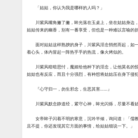
「姑姑，你认为我是哪样的人吗？」
川紫风嘴角撇了撇，眸光落在玉桌上，坐在姑姑身边，
姑姑传来的幽香，别有一番享受，但也是一种难以言喻的
面对姑姑这样熟腴的身子，川紫风淫念悄然而起，如一
着心头，体内冒起一阵热乎乎的热流，像火烤似的。
川紫风暗暗思忖，魔姬给他种下的淫念，让他莫名的惊
姑姑也有反应，而且十分强烈，有种想将姑姑压在身下侵
『心守归一，勿生邪念，生恶其害……』
川紫风默念静道经，紧守心神，眸光闪烁，尽量不看姑
女帝眸子闪着不明的寒意，沉吟半倾，询问道：「儒教
且不提，你还发现其它方面的事情，给姑姑细说一下。」