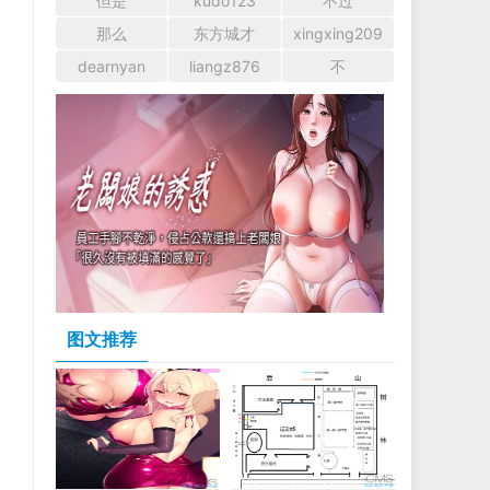
但是
kudo123
不过
那么
东方城才
xingxing209
dearnyan
liangz876
不
图文推荐