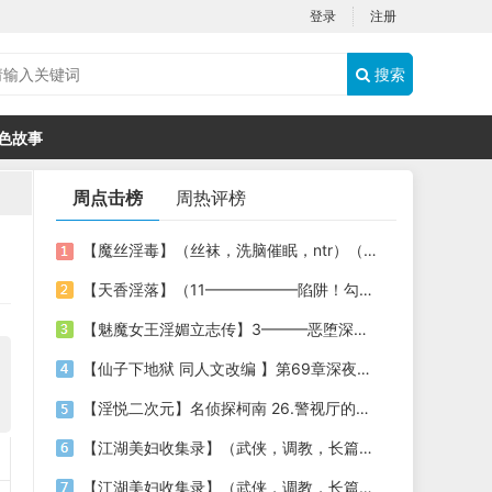
登录
注册
搜索
色故事
周点击榜
周热评榜
【魔丝淫毒】（丝袜，洗脑催眠，ntr）（24）（我不想）
【天香淫落】（11——————陷阱！勾结的警局调教（下））
【魅魔女王淫媚立志传】3———恶堕深渊的开端
【仙子下地狱 同人文改编 】第69章深夜窥淫戏 交心与交性(二)(纯爱+各种情趣玩法)
【淫悦二次元】名侦探柯南 26.警视厅的隐藏淫娃
【江湖美妇收集录】（武侠，调教，长篇）（6）（师娘篇）
【江湖美妇收集录】（武侠，调教，长篇）（13）（下山历练篇）