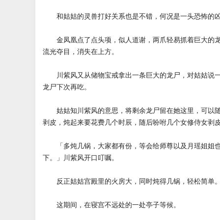
和姑姑的灵兽打好关系也是不错，何况是一头恐怖的
金凤凰点了点头项，似人道谢，两爪轻易抓着巨大的龙
流光夺目，消失在上方。
川紫风又从储物宝戒拿出一条巨大的龙尸，对姑姑说一
龙尸下次再吃。
姑姑知川紫风的意思，将剩余龙尸留在她这里，可以随
剥皮，炖起来要花费几个时辰，随后吩咐几个女修侍女剥
「多炖几锅，大家都有份，等会给师尊以及月瑶姐姐也
下。」川紫风开口叮嘱。
反正姑姑宫殿里的火房大，同时炖得几锅，轻松简单
这期间，在寝宫不远处的一处亭子等候。