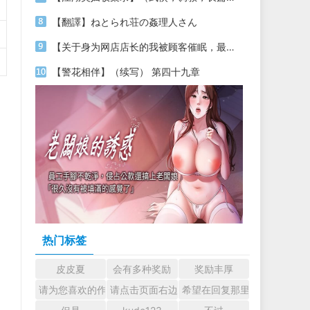
【翻譯】ねとられ荘の姦理人さん
【关于身为网店店长的我被顾客催眠，最终堕落为丝袜发情母狗这件事】（18～20）
【警花相伴】（续写） 第四十九章
热门标签
皮皮夏
会有多种奖励
奖励丰厚
请为您喜欢的作者加油吧！ 认真回复交流
请点击页面右边的小手图标支持楼主。
希望在回复那里留下您的心