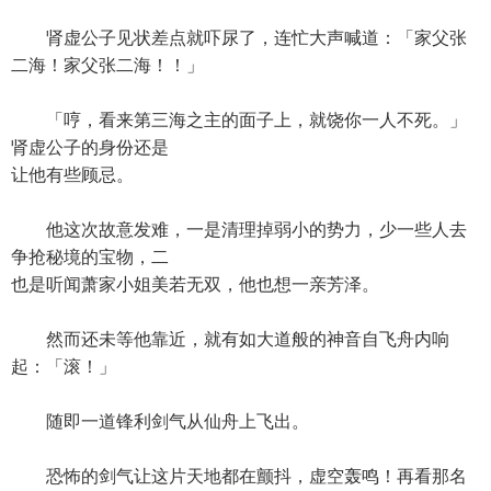
肾虚公子见状差点就吓尿了，连忙大声喊道：「家父张
二海！家父张二海！！」
「哼，看来第三海之主的面子上，就饶你一人不死。」
肾虚公子的身份还是
让他有些顾忌。
他这次故意发难，一是清理掉弱小的势力，少一些人去
争抢秘境的宝物，二
也是听闻萧家小姐美若无双，他也想一亲芳泽。
然而还未等他靠近，就有如大道般的神音自飞舟内响
起：「滚！」
随即一道锋利剑气从仙舟上飞出。
恐怖的剑气让这片天地都在颤抖，虚空轰鸣！再看那名