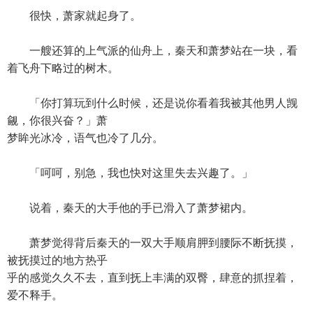
很快，萧家就起身了。
一艘还算的上气派的仙舟上，秦天和萧梦站在一块，看
着飞舟下略过的树木。
「你打算玩到什么时候，还是说你看着我被其他男人觊
觎，你很兴奋？」萧
梦眸光冰冷，语气也冷了几分。
「呵呵，别急，我也快对这里失去兴趣了。」
说着，秦天的大手他的手已滑入了萧梦裙内。
萧梦觉得背后秦天的一双大手顺肩胛到腰际不断抚摸，
被抚摸过的地方热乎
乎的感觉久久不去，直到抚上丰满的双臀，肆意的抓捏着，
爱不释手。