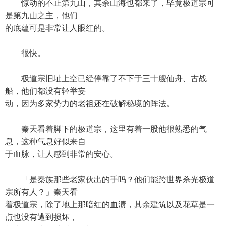
惊动的不止第九山，其余山海也都来了，毕竟极道宗可
是第九山之主，他们
的底蕴可是非常让人眼红的。
很快。
极道宗旧址上空已经停靠了不下于三十艘仙舟、古战
船，他们都没有轻举妄
动，因为多家势力的老祖还在破解秘境的阵法。
秦天看着脚下的极道宗，这里有着一股他很熟悉的气
息，这种气息好似来自
于血脉，让人感到非常的安心。
「是秦族那些老家伙出的手吗？他们能跨世界杀光极道
宗所有人？」秦天看
着极道宗，除了地上那暗红的血渍，其余建筑以及花草是一
点也没有遭到损坏，