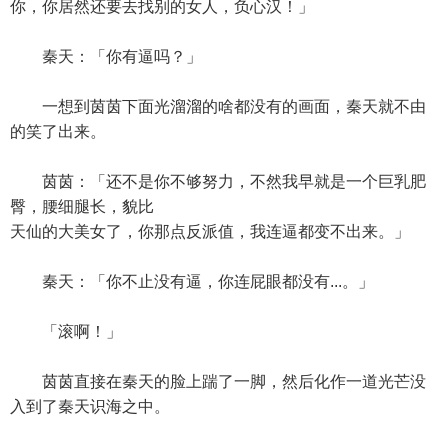
你，你居然还要去找别的女人，负心汉！」
秦天：「你有逼吗？」
一想到茵茵下面光溜溜的啥都没有的画面，秦天就不由
的笑了出来。
茵茵：「还不是你不够努力，不然我早就是一个巨乳肥
臀，腰细腿长，貌比
天仙的大美女了，你那点反派值，我连逼都变不出来。」
秦天：「你不止没有逼，你连屁眼都没有...。」
「滚啊！」
茵茵直接在秦天的脸上踹了一脚，然后化作一道光芒没
入到了秦天识海之中。