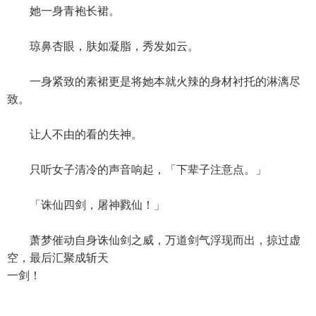
她一身青袍长裙。
琼鼻杏眼，肤如凝脂，秀发如云。
一身紧致的素裙更是将她本就火辣的身材衬托的淋漓尽
致。
让人不由的看的失神。
只听女子清冷的声音响起，「下辈子注意点。」
「诛仙四剑，屠神戮仙！」
萧梦催动自身诛仙剑之威，万道剑气浮现而出，掠过虚
空，最后汇聚成斩天
一剑！