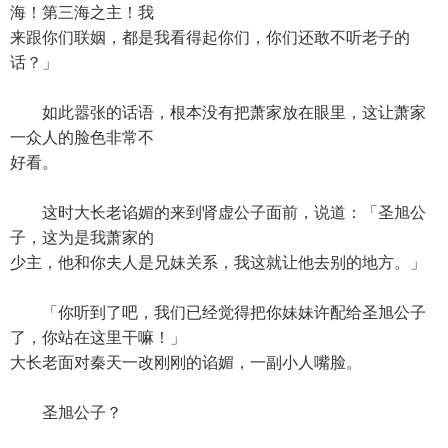
海！第三海之主！我
来跟你们联姻，都是我看得起你们，你们还敢不听老子的
话？」
如此嚣张的话语，根本没有把萧家放在眼里，这让萧家
一众人的脸色非常不
好看。
这时大长老谄媚的来到肾虚公子面前，说道：「圣旭公
子，这为是我萧家的
少主，他和你夫人是兄妹关系，我这就让他去别的地方。」
「你听到了吧，我们已经觉得把你妹妹许配给圣旭公子
了，你站在这里干嘛！」
大长老面对秦天一改刚刚的谄媚，一副小人嘴脸。
圣旭公子？