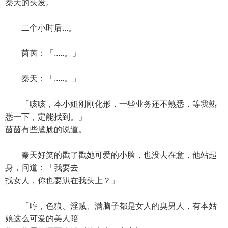
秦天的头发。
二个小时后...。
茵茵：「.....。」
秦天：「.....。」
「咳咳，本小姐刚刚化形，一些业务还不熟悉，等我熟
悉一下，定能找到。」
茵茵有些尴尬的说道。
秦天好笑的戳了戳她可爱的小脸，也没去在意，他站起
身，问道：「我要去
找女人，你也要趴在我头上？」
「哼，色狼、淫贼、满脑子都是女人的臭男人，有本姑
娘这么可爱的美人陪