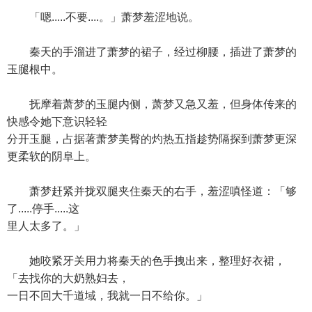
「嗯.....不要....。」萧梦羞涩地说。
秦天的手溜进了萧梦的裙子，经过柳腰，插进了萧梦的
玉腿根中。
抚摩着萧梦的玉腿内侧，萧梦又急又羞，但身体传来的
快感令她下意识轻轻
分开玉腿，占据著萧梦美臀的灼热五指趁势隔探到萧梦更深
更柔软的阴阜上。
萧梦赶紧并拢双腿夹住秦天的右手，羞涩嗔怪道：「够
了.....停手.....这
里人太多了。」
她咬紧牙关用力将秦天的色手拽出来，整理好衣裙，
「去找你的大奶熟妇去，
一日不回大千道域，我就一日不给你。」