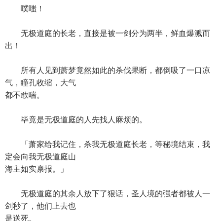
噗嗤！
无极道庭的长老，直接是被一剑分为两半，鲜血爆溅而
出！
所有人见到萧梦竟然如此的杀伐果断，都倒吸了一口凉
气，瞳孔收缩，大气
都不敢喘。
毕竟是无极道庭的人先找人麻烦的。
「萧家给我记住，杀我无极道庭长老，等秘境结束，我
定会向我无极道庭山
海主如实禀报。」
无极道庭的其余人放下了狠话，圣人境的强者都被人一
剑秒了，他们上去也
是送死。