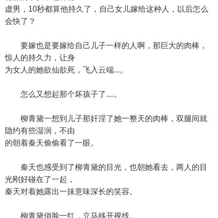
虚男，10秒都算他持久了，自己女儿嫁给这种人，以后怎么
会快了？
要嫁也是要嫁给自己儿子一样的人啊，那巨大的肉棒，
惊人的持久力，让身
为女人的她欲仙欲死，飞入云端...。
怎么又想起那个坏孩子了....。
柳青黛一想到儿子那奸淫了她一整天的肉棒，双腿间就
隐约有些湿润，不由
的朝着秦天偷偷看了一眼。
秦天也感受到了柳青黛的目光，也朝她看去，两人的目
光刚好碰在了一起，
秦天对着她露出一抹意味深长的笑容。
柳青黛俏脸一红，立马移开视线。