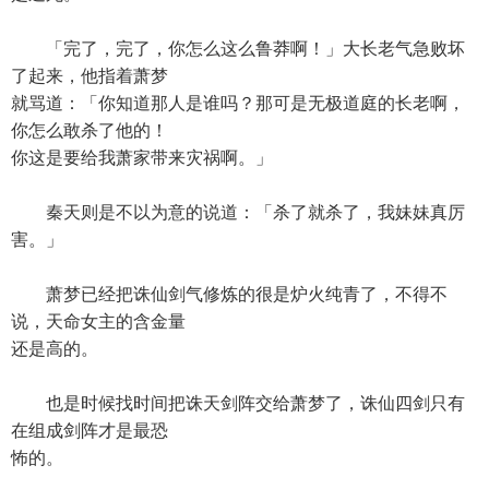
「完了，完了，你怎么这么鲁莽啊！」大长老气急败坏
了起来，他指着萧梦
就骂道：「你知道那人是谁吗？那可是无极道庭的长老啊，
你怎么敢杀了他的！
你这是要给我萧家带来灾祸啊。」
秦天则是不以为意的说道：「杀了就杀了，我妹妹真厉
害。」
萧梦已经把诛仙剑气修炼的很是炉火纯青了，不得不
说，天命女主的含金量
还是高的。
也是时候找时间把诛天剑阵交给萧梦了，诛仙四剑只有
在组成剑阵才是最恐
怖的。