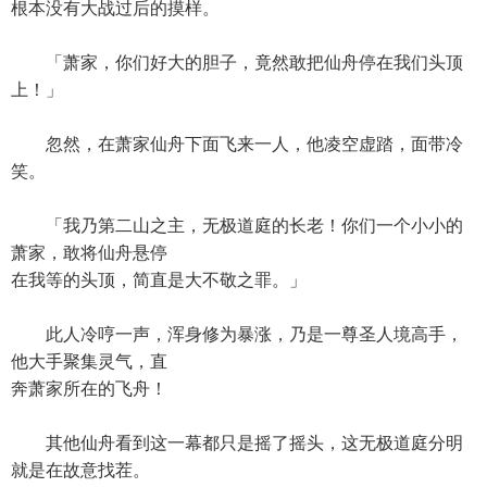
根本没有大战过后的摸样。
「萧家，你们好大的胆子，竟然敢把仙舟停在我们头顶
上！」
忽然，在萧家仙舟下面飞来一人，他凌空虚踏，面带冷
笑。
「我乃第二山之主，无极道庭的长老！你们一个小小的
萧家，敢将仙舟悬停
在我等的头顶，简直是大不敬之罪。」
此人冷哼一声，浑身修为暴涨，乃是一尊圣人境高手，
他大手聚集灵气，直
奔萧家所在的飞舟！
其他仙舟看到这一幕都只是摇了摇头，这无极道庭分明
就是在故意找茬。