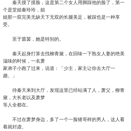
秦天摸了摸脸，这是第二个女人用脚踩他的脸了，第一
个是堂姐秦玲玲，姐
姐那一双完美无缺天下无双的长腿美足，被踩也是一种享
受。
至于茵茵，她是特别的。
秦天起身打算去找柳青黛，在回味一下熟女人妻的绝美
滋味的时候，一名萧
家弟子小跑了过来，说道：「少主，家主让你去大厅一
趟。」
待秦天来到大厅，发现这里已经站满了人，萧父，柳青
黛，大长老以及萧梦
等人全都在。
不过在萧梦身边，多了一个一脸猪哥样的男人，这人看
着就封虚。