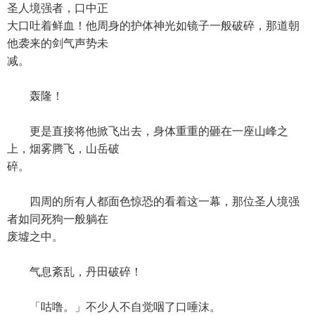
圣人境强者，口中正
大口吐着鲜血！他周身的护体神光如镜子一般破碎，那道朝
他袭来的剑气声势未
减。
轰隆！
更是直接将他掀飞出去，身体重重的砸在一座山峰之
上，烟雾腾飞，山岳破
碎。
四周的所有人都面色惊恐的看着这一幕，那位圣人境强
者如同死狗一般躺在
废墟之中。
气息紊乱，丹田破碎！
「咕噜。」不少人不自觉咽了口唾沫。