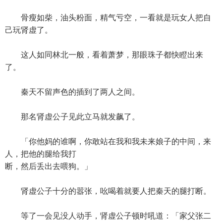
骨瘦如柴，油头粉面，精气亏空，一看就是玩女人把自
己玩肾虚了。
这人如同林北一般，看着萧梦，那眼珠子都快瞪出来
了。
秦天不留声色的插到了两人之间。
那名肾虚公子见此立马就发飙了。
「你他妈的谁啊，你敢站在我和我未来娘子的中间，来
人，把他的腿给我打
断，然后丢出去喂狗。」
肾虚公子十分的嚣张，吆喝着就要人把秦天的腿打断。
等了一会见没人动手，肾虚公子顿时吼道：「家父张二