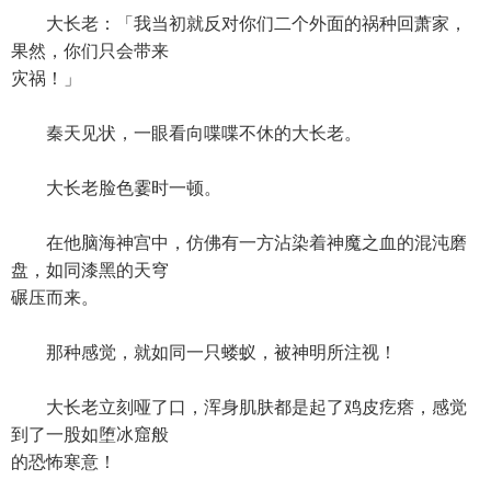
大长老：「我当初就反对你们二个外面的祸种回萧家，
果然，你们只会带来
灾祸！」
秦天见状，一眼看向喋喋不休的大长老。
大长老脸色霎时一顿。
在他脑海神宫中，仿佛有一方沾染着神魔之血的混沌磨
盘，如同漆黑的天穹
碾压而来。
那种感觉，就如同一只蝼蚁，被神明所注视！
大长老立刻哑了口，浑身肌肤都是起了鸡皮疙瘩，感觉
到了一股如堕冰窟般
的恐怖寒意！