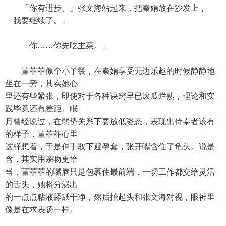
「你有进步。」张文海站起来，把秦娟放在沙发上，
「我要继续了。」
「你……你先吃主菜。」
董菲菲像个小丫鬟，在秦娟享受无边乐趣的时候静静地
坐在一旁，其实她心
里还有些紧张，即使对于各种诀窍早已滚瓜烂熟，理论和实
践毕竟还有差距。眠
月曾经说过，在弱势关系下要放低姿态，表现出侍奉者该有
的样子，董菲菲心里
这样想着，于是伸手取下避孕套，张开嘴含住了龟头。说是
含，其实用亲吻更恰
当，董菲菲的嘴唇只是包裹住最前端，一切工作都交给灵活
的舌头，她将分泌出
的一点点粘液舔舐干净，然后抬起头和张文海对视，眼神里
像是在求表扬一样。