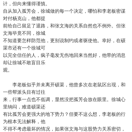
计，但向来懂得谨慎。
自从加入孤芳会，徐城做的每一个决定，哪怕和李老板密谋
对付杨克山，他都提
前给自己留足了退路，和张文海的关系自然也不例外。但张
文海毕竟不同，徐城
不知道要怎样防范他，更别说制约或者驱使他。幸好，在硕
渠市还有一个徐城可
以完全信任的人，疯子毫发无伤地回来当然好，他带的消息
却让徐城不敢盲目乐
观。
李老板似乎并未离开硕渠，他曾多次在老鼠区出现，和
一些帮派头目有过往
来，行事一点也不低调，显然没把孤芳会放在眼里。徐城心
里纳闷，难道硕渠还
有比孤芳会更强大的地下势力？但要不这么想，李老板的行
为根本无法解释，他
不得不考虑最坏的情况，如果张文海与这股势力关系密切，