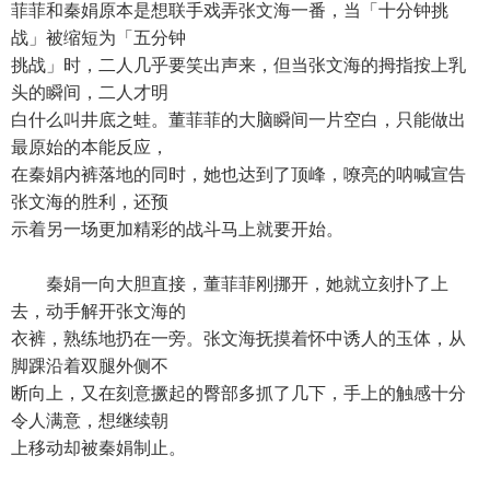
菲菲和秦娟原本是想联手戏弄张文海一番，当「十分钟挑
战」被缩短为「五分钟
挑战」时，二人几乎要笑出声来，但当张文海的拇指按上乳
头的瞬间，二人才明
白什么叫井底之蛙。董菲菲的大脑瞬间一片空白，只能做出
最原始的本能反应，
在秦娟内裤落地的同时，她也达到了顶峰，嘹亮的呐喊宣告
张文海的胜利，还预
示着另一场更加精彩的战斗马上就要开始。
秦娟一向大胆直接，董菲菲刚挪开，她就立刻扑了上
去，动手解开张文海的
衣裤，熟练地扔在一旁。张文海抚摸着怀中诱人的玉体，从
脚踝沿着双腿外侧不
断向上，又在刻意撅起的臀部多抓了几下，手上的触感十分
令人满意，想继续朝
上移动却被秦娟制止。