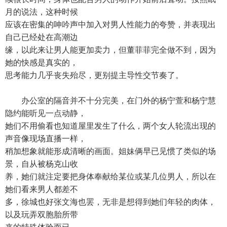
月的说法，这种时候
应该在密集的呻吟声中加入对男人性能力的夸赞，并表现出
自己已经处在高潮边
缘，以此来让男人能更加卖力，但董菲菲完全做不到，因为
她的快感是真实的，
思考能力几乎丧失殆尽，更别提主导性交节奏了。
办公室的隔音并不十分完美，在门外的杨宁萱和杨宁慧
隐约能听见一点动静，
她们不用偷看也知道屋里发生了什么，两个女人轮流出现的
声音像现场直播一样，
稍加想象就能形成清晰的画面。姐妹俩早已见惯了类似的场
景，自从被杨克山收
养，她们就注定要把身体奉献给某位或某几位男人，所以在
她们看来男人都差不
多，徐城也好张文海也罢，无非是想得到她们年轻的肉体，
以及玩弄双胞胎所带