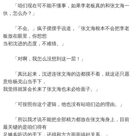
「咱们现在可不能不懂事，如果李老板真的和张文海一
伙，怎么办？」
「不会。」疯子摆摆手说道，「张文海根本不会把李老
板放在眼里，你想想
当初沈进的态度，不难猜。」
「对啊，我怎么没想到这一层！」
「真比起来，沈进连张文海的边都摸不着，就这还只愿
意给杨克山当手下，
我觉得就算会长来了张文海也未必给面子。」
「可按照你这个逻辑，他也没有站咱们边的理由。」
「所以我才说不能把全部精力都放在张文海身上，目前
最关键的是咱们得有
足够多听话的手下，还得和方方面面搞好关系。」