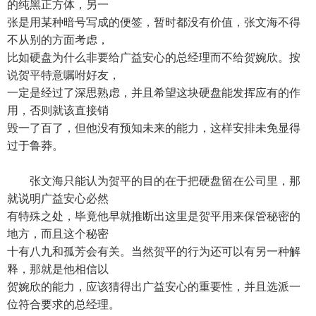
的纯黑正方体，另一
张是用某种暗号写成的便签，暂时都没有价值，张文海不得
不从别的方面考虑，
比如硬盘为什么非要给广益安心的总经理而不给贺婉欣。按
说贺平特意嘱咐好友，
一定是经过了深思熟虑，并且希望这块硬盘能发挥应有的作
用，否则就该直接销
毁一了百了，但他没有预知未来的能力，这样安排未免显得
过于鲁莽。
张文海只能认为贺平的目的在于把硬盘留在公司里，那
就说明广益安心必然
有特殊之处，毕竟他早就推断出这里是贺平用来保管秘密的
地方，而且这个秘密
十有八九和孤芳会有关。当然贺平的行为还可以有另一种解
释，那就是他相信以
贺婉欣的能力，应该猜得出广益安心的重要性，并且选派一
位符合要求的总经理。