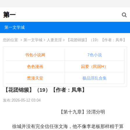
第一文学城
您的位置
第一文学城
人妻意淫
【花团锦簇】（19）【作者：凤隼】
书包小说网
7色小说
色色漫画
囚爱（民国H）
禁漫天堂
极品淫乱合集
【花团锦簇】（19）【作者：凤隼】
发布:2026-05-12 03:04
【第十九章】泾渭分明
徐城并没有完全信任张文海，他不像李老板那样精于算