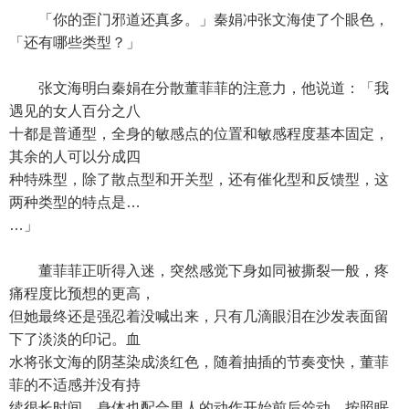
「你的歪门邪道还真多。」秦娟冲张文海使了个眼色，
「还有哪些类型？」
张文海明白秦娟在分散董菲菲的注意力，他说道：「我
遇见的女人百分之八
十都是普通型，全身的敏感点的位置和敏感程度基本固定，
其余的人可以分成四
种特殊型，除了散点型和开关型，还有催化型和反馈型，这
两种类型的特点是…
…」
董菲菲正听得入迷，突然感觉下身如同被撕裂一般，疼
痛程度比预想的更高，
但她最终还是强忍着没喊出来，只有几滴眼泪在沙发表面留
下了淡淡的印记。血
水将张文海的阴茎染成淡红色，随着抽插的节奏变快，董菲
菲的不适感并没有持
续很长时间，身体也配合男人的动作开始前后耸动。按照眠