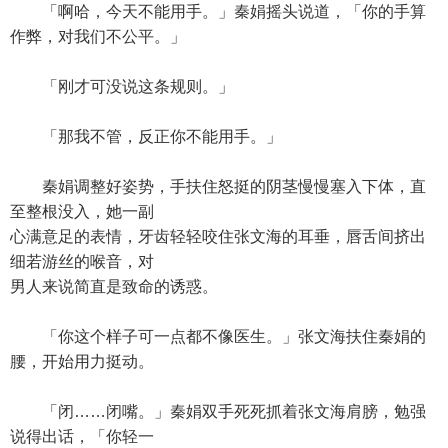
「啊哈，今天不能用手。」秦娟摇头说道，「你的手算
作弊，对我们不公平。」
「刚才可没说这条规则。」
「那我不管，反正你不能用手。」
秦娟调整好姿势，手扶住怒挺的阴茎慢慢塞入下体，直
至整根没入，她一副
心满意足的表情，牙齿轻轻咬住张文海的耳垂，唇舌间挤出
细若游丝的喉音，对
男人来说简直是致命的诱惑。
「你这个样子可一点都不像医生。」张文海扶住秦娟的
腰，开始用力挺动。
「闭……闭嘴。」秦娟双手死死抓着张文海肩膀，勉强
说得出话，「你轻一