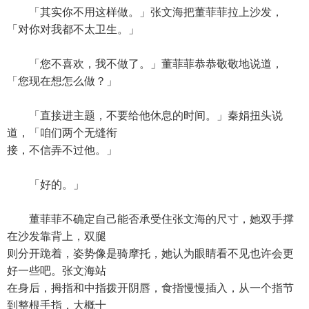
「其实你不用这样做。」张文海把董菲菲拉上沙发，
「对你对我都不太卫生。」
「您不喜欢，我不做了。」董菲菲恭恭敬敬地说道，
「您现在想怎么做？」
「直接进主题，不要给他休息的时间。」秦娟扭头说
道，「咱们两个无缝衔
接，不信弄不过他。」
「好的。」
董菲菲不确定自己能否承受住张文海的尺寸，她双手撑
在沙发靠背上，双腿
则分开跪着，姿势像是骑摩托，她认为眼睛看不见也许会更
好一些吧。张文海站
在身后，拇指和中指拨开阴唇，食指慢慢插入，从一个指节
到整根手指，大概十