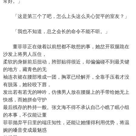
常好。」
「这是第三个了吧，怎么上头这么关心贺平的室友？」
「我也不知道，总之会长的命令不能不听。」
董菲菲正在做着以前想都不敢想的事，她岔开双腿跪在
沙发上将男人压住，
柔软的身躯前后扭动，胯部贴得很近，却偏偏碰不到最关键
的地方，藏青色的无
袖连衣裙在腰部堆成一团，胸罩已经解开，全靠手压着才没
有脱落，她轻咬下唇，
发出若有若无的呻吟，仿佛男人放在腰腿上的手带给她无上
快感，而她拼命守护
最后残存的矜持一般。张文海不得不承认自己小瞧了眠小组
的本事，不仅能让董
菲菲抛弃平日里的端庄知性，还能让她懂得利用优势，将温
婉的嗓音变成最魅惑