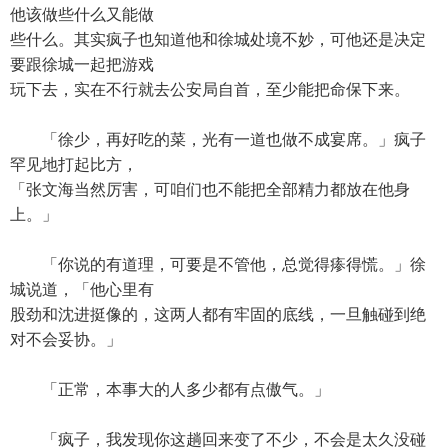
他该做些什么又能做
些什么。其实疯子也知道他和徐城处境不妙，可他还是决定
要跟徐城一起把游戏
玩下去，实在不行就去公安局自首，至少能把命保下来。
「徐少，再好吃的菜，光有一道也做不成宴席。」疯子
罕见地打起比方，
「张文海当然厉害，可咱们也不能把全部精力都放在他身
上。」
「你说的有道理，可要是不管他，总觉得瘆得慌。」徐
城说道，「他心里有
股劲和沈进挺像的，这两人都有牢固的底线，一旦触碰到绝
对不会妥协。」
「正常，本事大的人多少都有点傲气。」
「疯子，我发现你这趟回来变了不少，不会是太久没碰