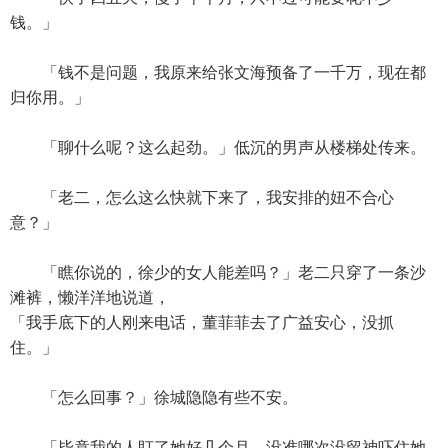
钱。」
「钱不是问题，我原来给张文海预备了一千万，现在都
归你用。」
「聊什么呢？这么起劲。」低沉的男声从楼梯处传来。
「老二，怎么这么快就下来了，我安排的妞不合心
意？」
「瞧你说的，徐少的女人能差吗？」老二只穿了一条沙
滩裤，懒洋洋地说道，
「我手底下的人刚来电话，董菲菲去了广益安心，没抓
住。」
「怎么回事？」徐城隐隐有些不安。
「毕竟我的人盯了她好几个月，没准哪次没留神吓住她