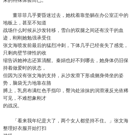
来的特殊体验而已。
董菲菲几乎要昏迷过去，她枕着靠垫躺在办公室正中的
地板上，甚至不知道
战场什么时候从沙发转移，雪白的双腿之间还有没干的血
迹，刚刚她勉强承受住
张文海喷发前最后的猛烈冲刺，下体几乎已经丧失了感觉，
只剩肉壁节律性的收
缩告诉她神志还算清醒。秦娟也好不到哪去，她身体仍旧保
持着做爱时的状态，
但因为没有张文海的支持，从沙发滑下形成侧身倚坐的姿
势，脑袋无力地靠在胳
膊上，乳房布满红色手指印，臀沟处涂抹的润滑液反光依稀
可见，不难想象刚才
的战况。
「看来我年纪是大了，两个女人都坚持不住。」张文海
整理好衣服开始打扫