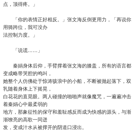
点，顶得疼。」
「你的表情正好相反。」张文海反倒更用力，「再说你
用骑跨位，我可没办
法控制力度。」
「说谎……」
秦娟身体后仰，手臂撑着张文海的膝盖，所有的语言都
变成略带哭腔的鸣叫，
她整个人仿佛处于惊涛骇浪中的小船，不断被抛起落下，双
乳随着身体上下摇晃，
白花花的直晃眼。两人碰撞的啪啪声就像魔咒，一遍遍冲击
着秦娟心中最柔弱的
地方，那象征性的保守和羞耻感反而成为快感的源头，与渐
渐嘹亮的高歌一同迸
发，变成汁水从被撑开的阴道口浸出。